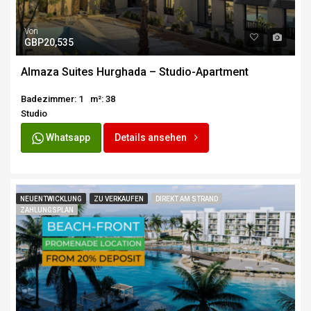
Von
GBP20,535
Almaza Suites Hurghada – Studio-Apartment
Badezimmer: 1
m²: 38
Studio
Whatsapp
Details ansehen
NEUENTWICKLUNG
ZU VERKAUFEN
DIREKT AM STRAND
ZAHLUNGSPLAN