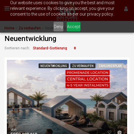
Our website uses cookies to give you the best and most
relevant experience. By clicking on accept, you give your
consent to the use of cookies as per our privacy policy.
Deny
Accept
Home
Zu verkaufen
Neuentwicklung
Neuentwicklung
Standard-Sortierung
Sortieren nach:
NEUENTWICKLUNG
ZU VERKAUFEN
ZAHLUNGSPLAN
Von