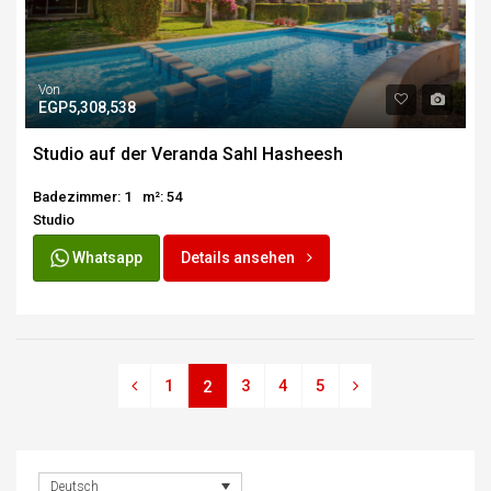
Von
EGP5,308,538
Studio auf der Veranda Sahl Hasheesh
Badezimmer: 1
m²: 54
Studio
Whatsapp
Details ansehen
1
3
4
5
2
Deutsch