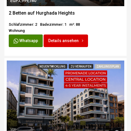
EGP3,999,160
2 Betten auf Hurghada Heights
Schlafzimmer: 2
Badezimmer: 1
m²: 88
Wohnung
Whatsapp
Details ansehen
NEUENTWICKLUNG
ZU VERKAUFEN
ZAHLUNGSPLAN
Von