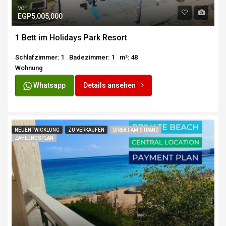
Von:
EGP5,005,000
1 Bett im Holidays Park Resort
Schlafzimmer: 1
Badezimmer: 1
m²: 48
Wohnung
Whatsapp
Details ansehen
NEUENTWICKLUNG
TIPP!
ZU VERKAUFEN
DIREKT AM STRAND
ZAHLUNGSPLAN