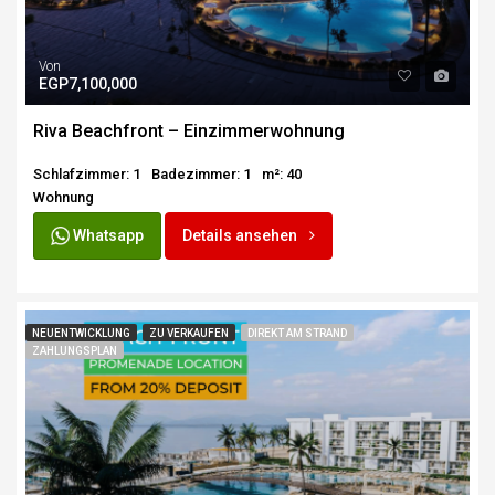
Von
EGP7,100,000
Riva Beachfront – Einzimmerwohnung
Schlafzimmer: 1
Badezimmer: 1
m²: 40
Wohnung
Whatsapp
Details ansehen
NEUENTWICKLUNG
ZU VERKAUFEN
DIREKT AM STRAND
ZAHLUNGSPLAN