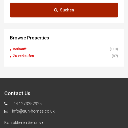
Suchen
Browse Properties
Verkauft
(113)
Zu verkaufen
(87)
Contact Us
+44 1273252925
info@sun-homes.co.uk
Kontaktieren Sie uns