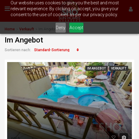
Our website uses cookies to give you the best and most
relevant experience. By clicking on accept, you give your
consent to the use of cookies as per our privacy policy.
Deny
Accept
Home
Verkauft
Im Angebot
Im Angebot
Standard-Sortierung
Sortieren nach:
IM ANGEBOT
VERKAUFT