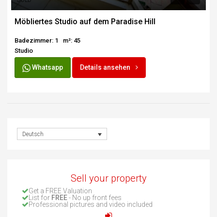
SOLD
Möbliertes Studio auf dem Paradise Hill
Badezimmer: 1
m²: 45
Studio
Whatsapp
Details ansehen
Deutsch
Sell your property
Get a FREE Valuation
List for
FREE
- No up front fees
Professional pictures and video included