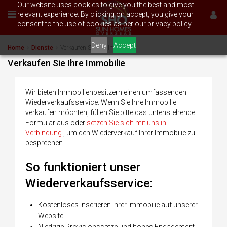
Our website uses cookies to give you the best and most
relevant experience. By clicking on accept, you give your
consent to the use of cookies as per our privacy policy.
Deny
Accept
Home
Dienste
Verkaufen Sie Ihre Immobilie
Verkaufen Sie Ihre Immobilie
Wir bieten Immobilienbesitzern einen umfassenden
Wiederverkaufsservice. Wenn Sie Ihre Immobilie
verkaufen möchten, füllen Sie bitte das untenstehende
Formular aus oder
setzen Sie sich mit uns in
Verbindung
, um den Wiederverkauf Ihrer Immobilie zu
besprechen.
So funktioniert unser
Wiederverkaufsservice:
Kostenloses Inserieren Ihrer Immobilie auf unserer
Website