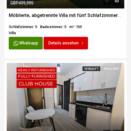
GBP499,995
Möblierte, abgetrennte Villa mit fünf Schlafzimmern in Makadi Heights
Schlafzimmer: 5
Badezimmer: 5
m²: 155
Villa
Whatsapp
Details ansehen
VERKAUFT
REDUZIERT