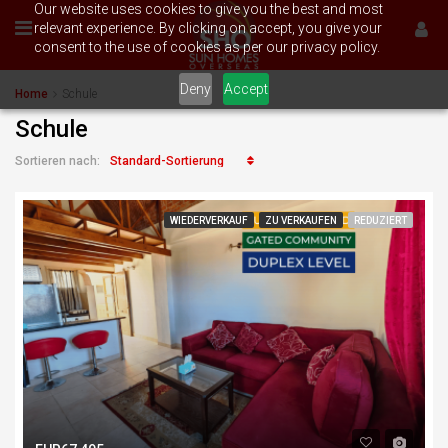
Our website uses cookies to give you the best and most
relevant experience. By clicking on accept, you give your
consent to the use of cookies as per our privacy policy.
Deny
Accept
Home
Schule
Schule
Standard-Sortierung
Sortieren nach:
WIEDERVERKAUF
ZU VERKAUFEN
REDUZIERT