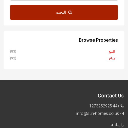
البحث
Browse Properties
للبيع
(83)
مباع
(92)
Contact Us
+44 1273252925
info@sun-homes.co.uk
راسلنا